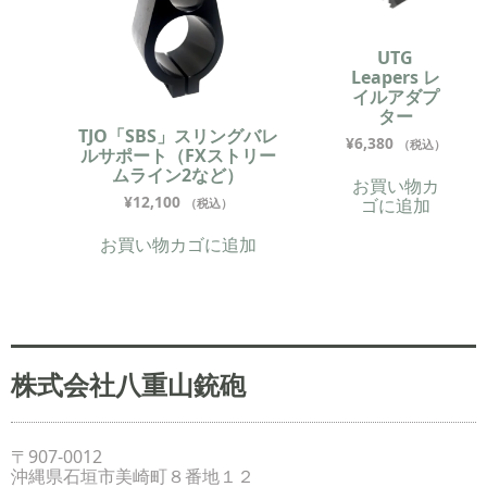
UTG
Leapers レ
イルアダプ
ター
TJO「SBS」スリングバレ
¥
6,380
（税込）
ルサポート（FXストリー
ムライン2など）
お買い物カ
¥
12,100
ゴに追加
（税込）
お買い物カゴに追加
株式会社八重山銃砲
〒907-0012
沖縄県石垣市美崎町８番地１２