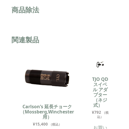
商品除法
関連製品
TJO QD
スイベ
ル アダ
プター
（ネジ
式）
Carlson’s 延長チョーク
（Mossberg,Winchester
¥
792
（税
用）
込）
¥
15,400
（税込）
お買い