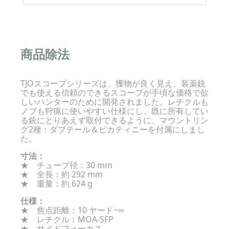
商品除法
TJOスコープシリーズは、獲物が良く見え、装薬銃
でも使える信頼のできるスコープが手頃な価格で欲
しいハンターのために開発されました。レチクルも
ノブも狩猟に使いやすい仕様にし、既に所有してい
る銃にとりあえず取付できるように、マウントリン
グ2種：ダブテール＆ピカティニーを付属にしまし
た。
寸法：
★ チューブ径：30 mm
★ 全長：約 292 mm
★ 重量：約 624 g
仕様：
★ 焦点距離：10 ヤード~∞
★ レチクル：MOA-SFP
★ サイドフォーカス