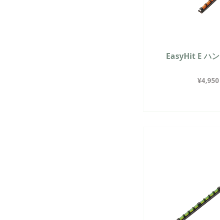
EasyHit E
¥
4,950