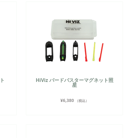
イト
HiViz バードバスターマグネット照
星
¥
6,380
（税込）