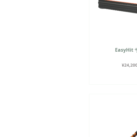
EasyHi
¥
24,20