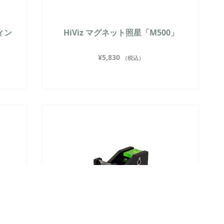
ティン
HiViz マグネット照星「M500」
¥
5,830
（税込）