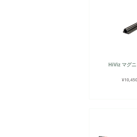
HiViz マ
¥
10,45