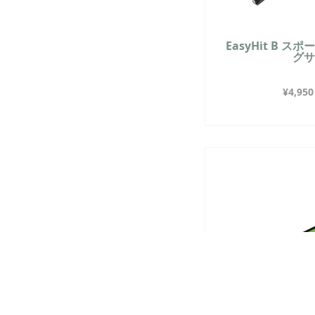
EasyHit B 
グ
¥
4,950