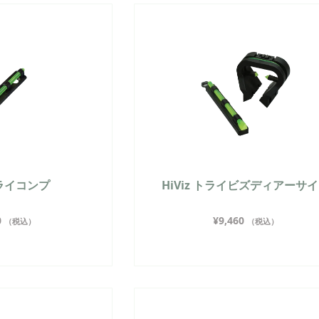
 トライコンプ
HiViz トライビズディアーサ
0
¥
9,460
（税込）
（税込）