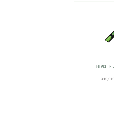
HiViz
¥
10,01