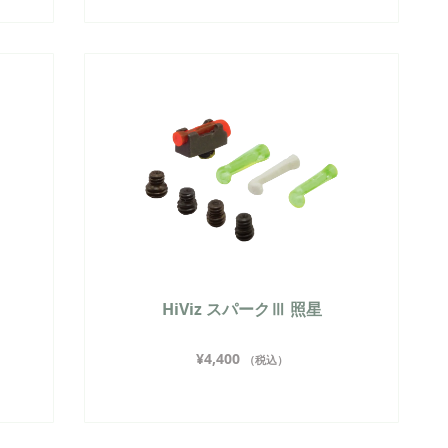
HiViz スパークⅢ 照星
¥
4,400
（税込）