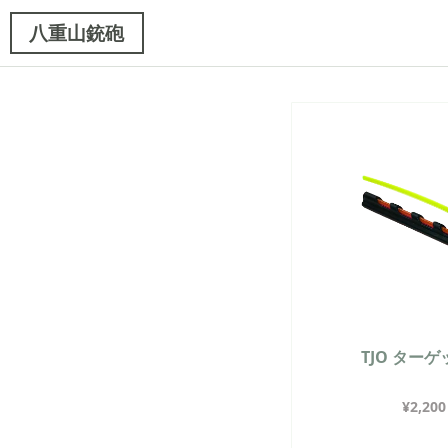
八重山銃砲
TJO ター
¥
2,200