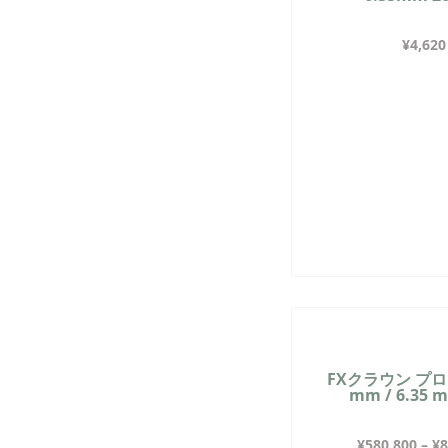
¥
4,620
FXクラウン プロ 
mm / 6.35 
¥
580,800
–
¥
8