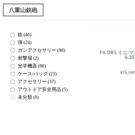
八重山銃砲
銃
(46)
弾
(24)
ガンアクセサリー
(98)
FX DRS ミニ マ
6.3
射撃場
(2)
光学機器
(80)
¥
16,94
ケース/バッグ
(23)
アクセサリー
(37)
アウトドア安全用品
(5)
未分類
(0)